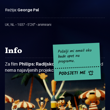
Režija:
George Pal
UK, NL • 1937 • 5'26" • animirani
Info
Pošalji mi email ako
bude opet na
programu.
Za film
Philips: Radijsko emitiranje 1938
za sad
nema najavljenih projekcija.
PODSJETI ME