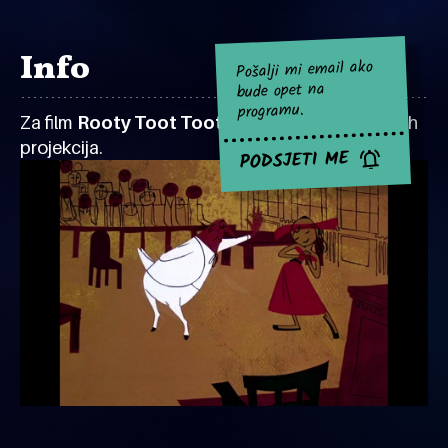
Info
Pošalji mi email ako
bude opet na
programu.
Za film
Rooty Toot Toot
za sad nema najavljenih
projekcija.
PODSJETI ME