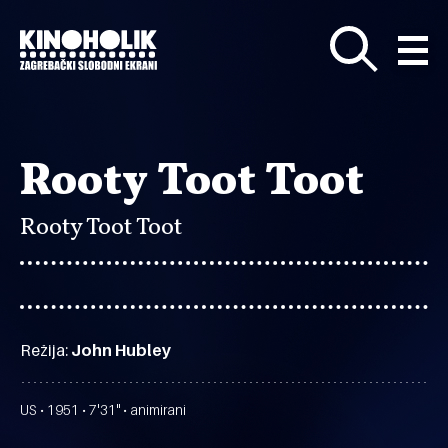
Preskoči
na
glavni
sadržaj
Rooty Toot Toot
Rooty Toot Toot
Režija:
John Hubley
US • 1951 • 7'31" • animirani