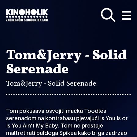
Preskoči
na
glavni
sadržaj
Tom&Jerry - Solid
Serenade
Tom&Jerry - Solid Serenade
Tom pokušava osvojiti mačku Toodles
serenadom na kontrabasu pjevajući Is You Is or
Is You Ain’t My Baby. Tom ne prestaje
maltretirati buldoga Spikea kako bi ga zadržao