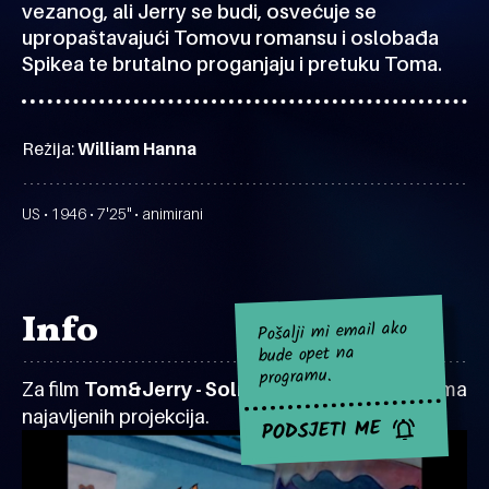
vezanog, ali Jerry se budi, osvećuje se
upropaštavajući Tomovu romansu i oslobađa
Spikea te brutalno proganjaju i pretuku Toma.
Režija:
William Hanna
US • 1946 • 7'25" • animirani
Info
Pošalji mi email ako
bude opet na
programu.
Za film
Tom&Jerry - Solid Serenade
za sad nema
najavljenih projekcija.
PODSJETI ME