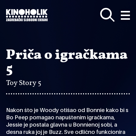
Preskoči
na
glavni
sadržaj
Priča o igračkama
5
Toy Story 5
Nakon što je Woody otišao od Bonnie kako bi s
Bo Peep pomagao napuštenim igračkama,
Jessie je postala glavna u Bonnienoj sobi, a
desna ruka joj je Buzz. Sve odlično funkcionira