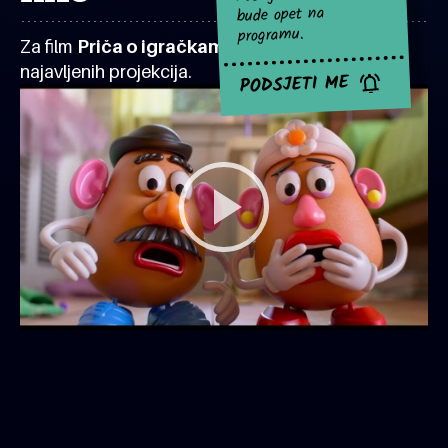
bude opet na
programu.
Za film
Priča o igračkama 5
za sad nema
najavljenih projekcija.
PODSJETI ME