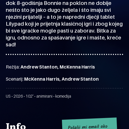
dok 8-godišnja Bonnie na poklon ne dobije
nešto što je jako dugo željela i što imaju svi
njezini prijatelji – a to je napredni dječji tablet
Lilypad koji je prijetnja klasičnoj igri i zbog kojeg
bi sve igračke mogle pasti u zaborav. Bitka za
igru, odnosno za spašavanje igre i mašte, kreće
sad!
Režija:
Andrew Stanton, McKenna Harris
Scenarij:
McKenna Harris, Andrew Stanton
US • 2026 • 102' • animirani • komedija
Info
Pošalji mi email ako