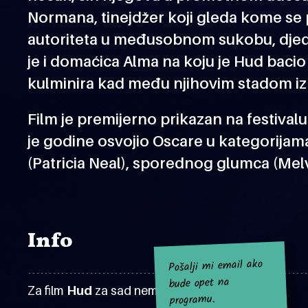
Normana, tinejdžer koji gleda kome se pr
autoriteta u međusobnom sukobu, djedu 
je i domaćica Alma na koju je Hud baci
kulminira kad među njihovim stadom iz
Film je premijerno prikazan na festivalu
je godine osvojio Oscare u kategorijam
(Patricia Neal), sporednog glumca (Melv
Info
Pošalji mi email ako
bude opet na
Za film
Hud
za sad nema najavljenih projekcija.
programu.