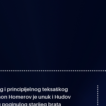
og i principijelnog teksaškog
on Homerov je unuk i Hudov
poginulog starijeg brata