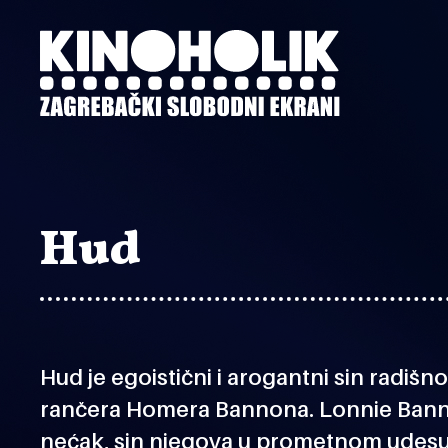
Preskoči
na
glavni
sadržaj
Hud
Hud je egoistični i arogantni sin radišn
rančera Homera Bannona. Lonnie Bann
nećak, sin njegova u prometnom udesu 