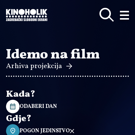
Preskoči
na
glavni
sadržaj
Idemo na film
Arhiva projekcija
Kada?
ODABERI DAN
Gdje?
POGON JEDINSTVO