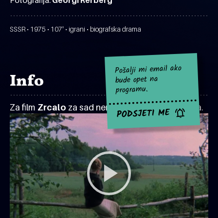
Fotografija:
Georgi Rerberg
SSSR • 1975 • 107' • igrani • biografska drama
Pošalji mi email ako
Info
bude opet na
programu.
Za film
Zrcalo
za sad nema najavljenih projekcija.
PODSJETI ME