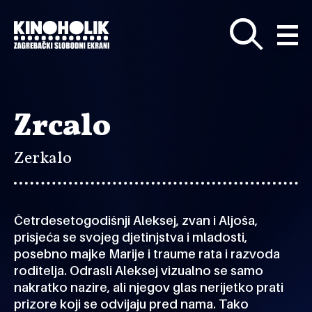
Preskoči
na
glavni
sadržaj
Zrcalo
Zerkalo
Četrdesetogodišnji Aleksej, zvan i Aljoša,
prisjeća se svojeg djetinjstva i mladosti,
posebno majke Marije i traume rata i razvoda
roditelja. Odrasli Aleksej vizualno se samo
nakratko nazire, ali njegov glas nerijetko prati
prizore koji se odvijaju pred nama. Tako