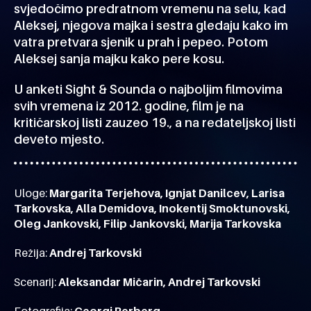
svjedočimo predratnom vremenu na selu, kad
Aleksej, njegova majka i sestra gledaju kako im
vatra pretvara sjenik u prah i pepeo. Potom
Aleksej sanja majku kako pere kosu.
U anketi Sight & Sounda o najboljim filmovima
svih vremena iz 2012. godine, film je na
kritičarskoj listi zauzeo 19., a na redateljskoj listi
deveto mjesto.
Uloge:
Margarita Terjehova, Ignjat Danilcev, Larisa
Tarkovska, Alla Demidova, Inokentij Smoktunovski,
Oleg Jankovski, Filip Jankovski, Marija Tarkovska
Režija:
Andrej Tarkovski
Scenarij:
Aleksandar Mičarin, Andrej Tarkovski