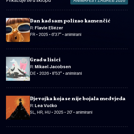
Prikazuje se u sklopu
ANIMAFEST ZAGREB 2026
Dan kad sam polizao kamenčić
R:
Flavie Eliézer
FR • 2025 • 6'37'' • animirani
Grad u lisici
R:
Mikael Jacobsen
DE • 2026 • 8'53'' • animirani
Djevojka koja se nije bojala medvjeda
R:
Lea Vučko
SL, HR, HU • 2025 • 20' • animirani