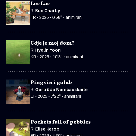
Loc Lac
R:
Bun Chai Ly
FR • 2025 • 6'58'' • animirani
Gdje je moj dom?
R:
Hyelin Yoon
KR • 2025 • 10'8'' • animirani
Pingvin i golub
R:
Gertrūda Nemčauskaitė
LI • 2025 • 7'22'' • animirani
Pockets full of pebbles
R:
Elise Kerob
FR • 2026 • 4'30'' • animirani