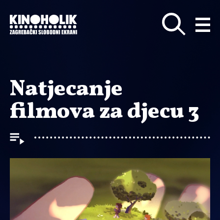
Preskoči
na
glavni
sadržaj
Natjecanje
filmova za djecu 3