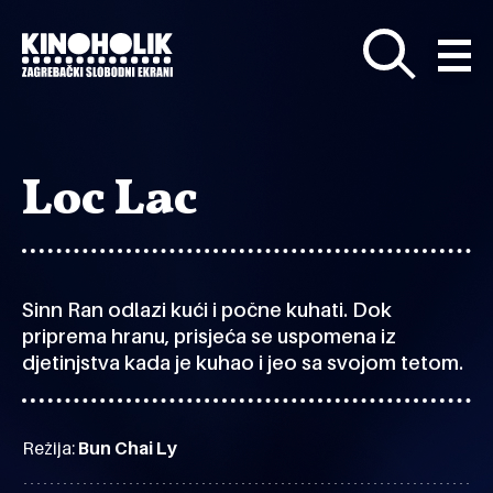
Preskoči
na
glavni
sadržaj
Loc Lac
Sinn Ran odlazi kući i počne kuhati. Dok
priprema hranu, prisjeća se uspomena iz
djetinjstva kada je kuhao i jeo sa svojom tetom.
Režija:
Bun Chai Ly