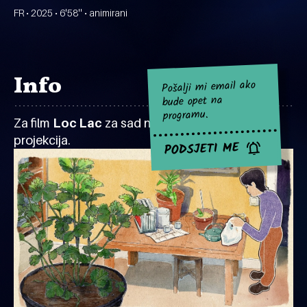
FR • 2025 • 6'58'' • animirani
Info
Pošalji mi email ako
bude opet na
programu.
Za film
Loc Lac
za sad nema najavljenih
projekcija.
PODSJETI ME