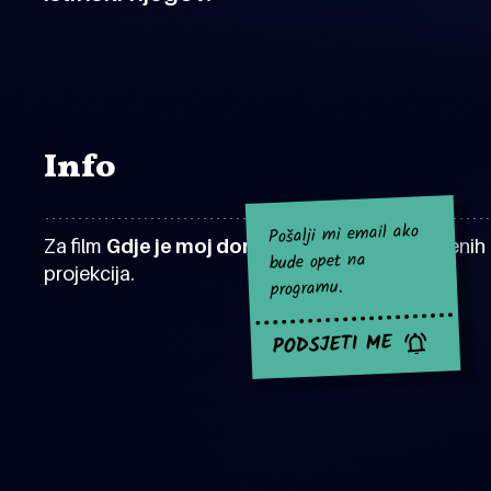
Info
Pošalji mi email ako
Za film
Gdje je moj dom?
za sad nema najavljenih
bude opet na
projekcija.
programu.
PODSJETI ME