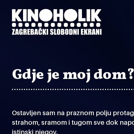
Preskoči
na
glavni
sadržaj
Gdje je moj dom
Ostavljen sam na praznom polju protag
strahom, sramom i tugom sve dok napos
istinski njegov.