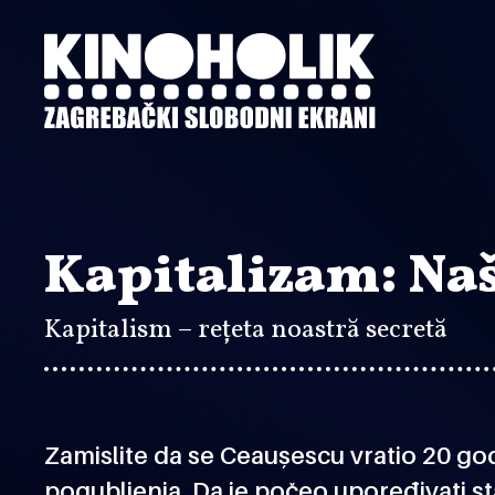
Preskoči
na
glavni
sadržaj
Kapitalizam: Na
Kapitalism – rețeta noastră secretă
Zamislite da se Ceaușescu vratio 20 god
pogubljenja. Da je počeo upoređivati st