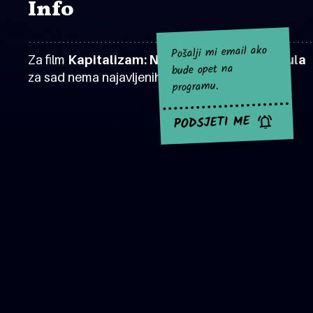
Info
Pošalji mi email ako
Za film
Kapitalizam: Naša poboljšana formula
bude opet na
za sad nema najavljenih projekcija.
programu.
PODSJETI ME