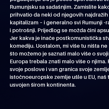
Rumunjsku sa sadašnjim. Zamislite kako 
prihvatio da neki od njegovih najdražih i 
kapitalizam – i generalno svi Rumunji -
i potrošnji. Prijedlog se možda čini apsur
Jer kakva je inače postkomunistička stv
komediju. Uostalom, mi više tu ništa n
što možemo je saznati malo više o svojim
Europa trebala znati malo više o njima. 
svoje poslove i van granica svoje zemlj
istočnoeuropske zemlje ušle u EU, naš t
usvojen širom kontinenta.