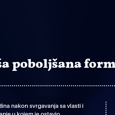
ša poboljšana for
ina nakon svrgavanja sa vlasti i
anje u kojem je ostavio