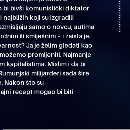
bi bivši komunistički diktator
najbližih koji su izgradili
razmišljaju samo o novcu, autima
dnim ili smiješnim – i zaista je.
arnost? Ja je želim gledati kao
e možemo promijeniti. Najmanje
 kapitalistima. Mislim i da bi
Rumunjski milijarderi sada šire
e. Nakon što su
ajni recept mogao bi biti