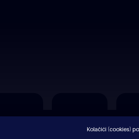
O nama
Impressum
Pravne napomene
Kolačići (cookies) po