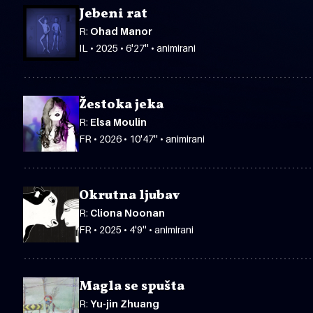
Jebeni rat
R:
Ohad Manor
IL • 2025 • 6'27'' • animirani
Žestoka jeka
R:
Elsa Moulin
FR • 2026 • 10'47'' • animirani
Okrutna ljubav
R:
Cliona Noonan
FR • 2025 • 4'9'' • animirani
Magla se spušta
R:
Yu-jin Zhuang