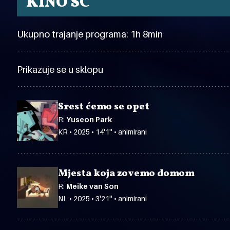
KINO SC
Ukupno trajanje programa: 1h 8min
Prikazuje se u sklopu
Srest ćemo se opet
R:
Yuseon Park
KR • 2025 • 14'1'' • animirani
Mjesta koja zovemo domom
R:
Meike van Son
NL • 2025 • 3'21'' • animirani