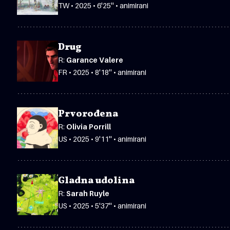
TW • 2025 • 6'25'' • animirani
Drug
R:
Garance Valere
FR • 2025 • 8'18'' • animirani
Prvorođena
R:
Olivia Porrill
US • 2025 • 9'11'' • animirani
Gladna udolina
R:
Sarah Ruyle
US • 2025 • 5'37'' • animirani