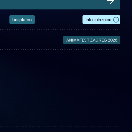
besplatno
Info i ulaznice
ANIMAFEST ZAGREB 2026