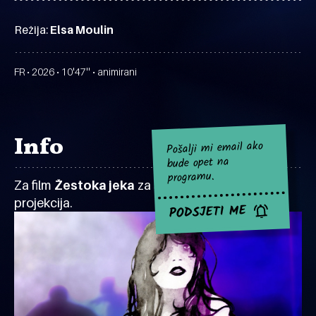
Režija:
Elsa Moulin
FR • 2026 • 10'47'' • animirani
Info
Pošalji mi email ako
bude opet na
programu.
Za film
Žestoka jeka
za sad nema najavljenih
projekcija.
PODSJETI ME