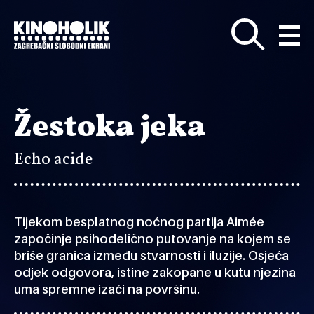
Preskoči
na
glavni
sadržaj
Žestoka jeka
Echo acide
Tijekom besplatnog noćnog partija Aimée
započinje psihodelično putovanje na kojem se
briše granica između stvarnosti i iluzije. Osjeća
odjek odgovora, istine zakopane u kutu njezina
uma spremne izaći na površinu.