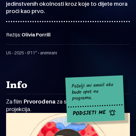
jedinstvenih okolnosti kroz koje to dijete mora
proći kao prvo.
Režija:
Olivia Porrill
US • 2025 • 9'11'' • animirani
Info
Pošalji mi email ako
bude opet na
programu.
Za film
Prvorođena
za sad nema najavljenih
projekcija.
PODSJETI ME