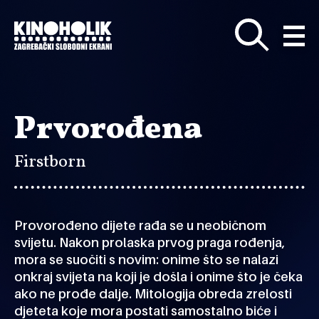
Preskoči
na
glavni
sadržaj
Prvorođena
Firstborn
Provorođeno dijete rađa se u neobičnom
svijetu. Nakon prolaska prvog praga rođenja,
mora se suočiti s novim: onime što se nalazi
onkraj svijeta na koji je došla i onime što je čeka
ako ne prođe dalje. Mitologija obreda zrelosti
djeteta koje mora postati samostalno biće i