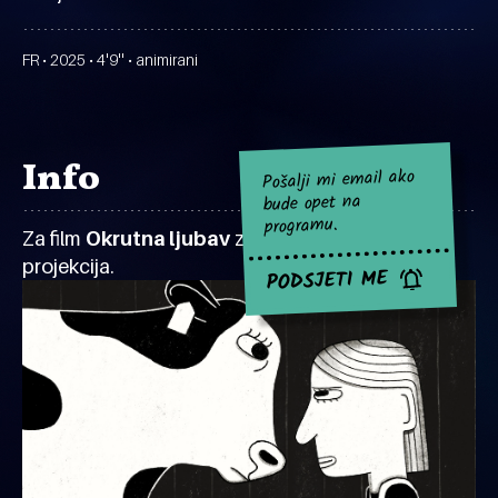
FR • 2025 • 4'9'' • animirani
Info
Pošalji mi email ako
bude opet na
programu.
Za film
Okrutna ljubav
za sad nema najavljenih
projekcija.
PODSJETI ME