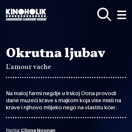
Preskoči
na
glavni
sadržaj
Okrutna ljubav
L'amour vache
Na maloj farmi negdje u Irskoj Oona provodi
dane muzeći krave s majkom koja više misli na
krave i njihovo mlijeko nego na vlastitu kćer.
Režija:
Cliona Noonan