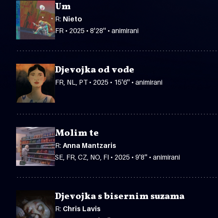
Um
R:
Nieto
FR • 2025 • 8'28'' • animirani
Djevojka od vode
FR, NL, PT • 2025 • 15'6'' • animirani
Molim te
R:
Anna Mantzaris
SE, FR, CZ, NO, FI • 2025 • 9'8'' • animirani
Djevojka s bisernim suzama
R:
Chris Lavis