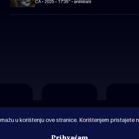
CA • 2025 • 17'35'' • animirani
mažu u korištenju ove stranice. Korištenjem pristajete n
Prihvaćam