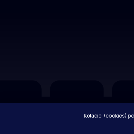
O nama
Impressum
Pravne napomene
Kolačići (cookies) po