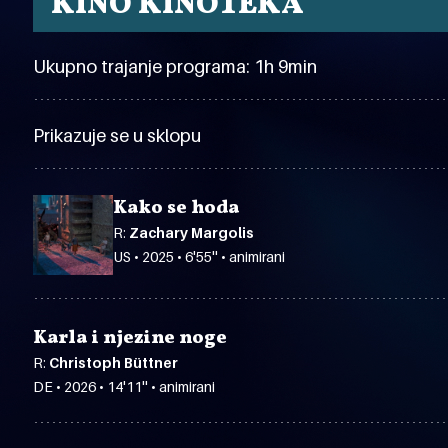
KINO KINOTEKA
Ukupno trajanje programa: 1h 9min
Prikazuje se u sklopu
Kako se hoda
R:
Zachary Margolis
US • 2025 • 6'55'' • animirani
Karla i njezine noge
R:
Christoph Büttner
DE • 2026 • 14'11'' • animirani