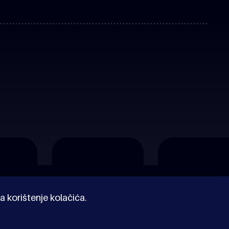
a korištenje kolačića.
© Kinoholik 2026. Kinoholik nije organizator programa.
Organizatori zadržavaju pravo izmjene programa.