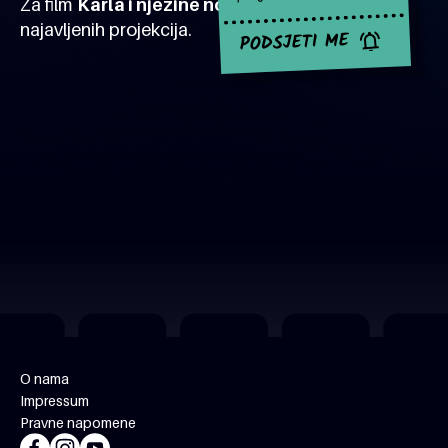
Za film
Karla i njezine noge
za sad nema
najavljenih projekcija.
PODSJETI ME
O nama
Impressum
Pravne napomene