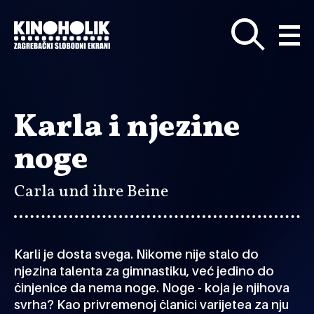
Preskoči
na
glavni
sadržaj
Karla i njezine
noge
Carla und ihre Beine
Karli je dosta svega. Nikome nije stalo do
njezina talenta za gimnastiku, već jedino do
činjenice da nema noge. Noge - koja je njihova
svrha? Kao privremenoj članici varijetea za nju