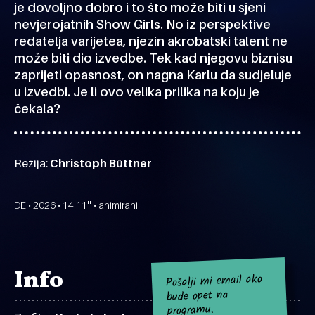
je dovoljno dobro i to što može biti u sjeni
nevjerojatnih Show Girls. No iz perspektive
redatelja varijetea, njezin akrobatski talent ne
može biti dio izvedbe. Tek kad njegovu biznisu
zaprijeti opasnost, on nagna Karlu da sudjeluje
u izvedbi. Je li ovo velika prilika na koju je
čekala?
Režija:
Christoph Büttner
DE • 2026 • 14'11'' • animirani
Info
Pošalji mi email ako
bude opet na
programu.