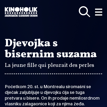
Preskoči
na
glavni
sadržaj
Djevojka s
bisernim suzama
La jeune fille qui pleurait des perles
Početkom 20. st. u Montrealu siromašni se
dječak zaljubljuje u djevojku čija se tuga
pretvara u bisere. On ih prodaje nemilosrdnom
vlasniku zalagaonice koji za njima žeđa.