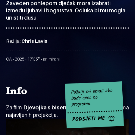
Zaveden pohlepom dječak mora izabrati
između ljubavi i bogatstva. Odluka bi mu mogla
uništiti dušu.
Režija:
Chris Lavis
CA • 2025 • 17'35'' • animirani
Info
Pošalji mi email ako
bude opet na
programu.
Za film
Djevojka s bisernim suzama
za sad nema
najavljenih projekcija.
PODSJETI ME