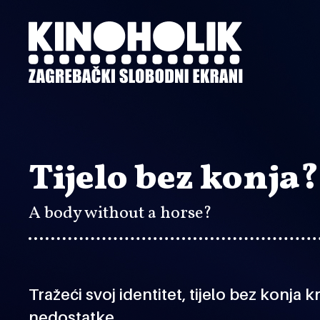
Preskoči
na
glavni
sadržaj
Tijelo bez konja?
A body without a horse?
Tražeći svoj identitet, tijelo bez konja 
nedostatke.