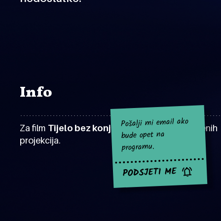
Info
Pošalji mi email ako
Za film
Tijelo bez konja?
za sad nema najavljenih
bude opet na
projekcija.
programu.
PODSJETI ME