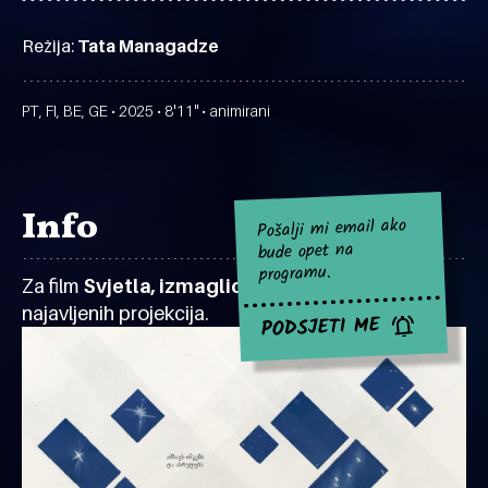
Režija:
Tata Managadze
PT, FI, BE, GE • 2025 • 8'11" • animirani
Info
Pošalji mi email ako
bude opet na
programu.
Za film
Svjetla, izmaglica
za sad nema
najavljenih projekcija.
PODSJETI ME