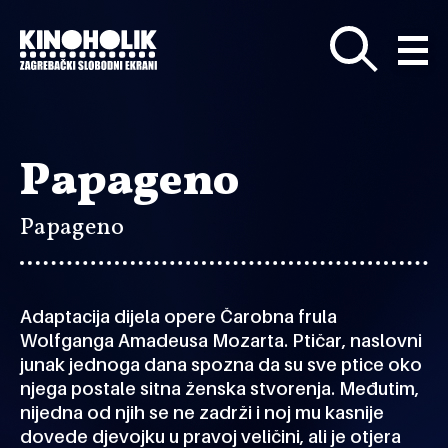
Preskoči
na
glavni
sadržaj
Papageno
Papageno
Adaptacija dijela opere Čarobna frula
Wolfganga Amadeusa Mozarta. Ptičar, naslovni
junak jednoga dana spozna da su sve ptice oko
njega postale sitna ženska stvorenja. Međutim,
nijedna od njih se ne zadrži i noj mu kasnije
dovede djevojku u pravoj veličini, ali je otjera