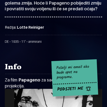
golema zmija. Hoće li Papageno pobijediti zmiju
i povratiti svoju voljenu ili će se predati očaju?
Režija:
Lotte Reiniger
DE • 1935 • 11' • animirani
Info
Pošalji mi email ako
bude opet na
programu.
Za film
Papageno
za sad nema najavljenih
projekcija.
PODSJETI ME