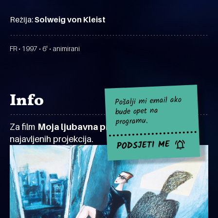
Režija:
Solweig von Kleist
FR • 1997 • 6' • animirani
Info
Pošalji mi email ako
bude opet na
programu.
Za film
Moja ljubavna priča
za sad nema
najavljenih projekcija.
PODSJETI ME