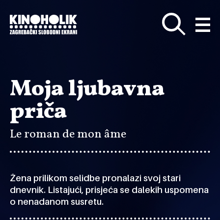
Preskoči
na
glavni
sadržaj
Moja ljubavna
priča
Le roman de mon âme
Žena prilikom selidbe pronalazi svoj stari
dnevnik. Listajući, prisjeća se dalekih uspomena
o nenadanom susretu.