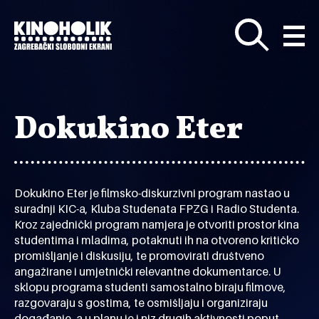
Preskoči
na
glavni
sadržaj
Dokukino Eter
Dokukino Eter je filmsko-diskurzivni program nastao u
suradnji KIC-a, Kluba Studenata FPZG i Radio Studenta.
Kroz zajednički program namjera je otvoriti prostor kina
studentima i mladima, potaknuti ih na otvoreno kritičko
promišljanje i diskusiju, te promovirati društveno
angažirane i umjetnički relevantne dokumentarce. U
sklopu programa studenti samostalno biraju filmove,
razgovaraju s gostima, te osmišljaju i organiziraju
događanje, a u planu je i niz drugih aktivnosti poput