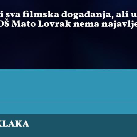
ti sva filmska događanja, ali 
OŠ Mato Lovrak nema najavlj
KLAKA