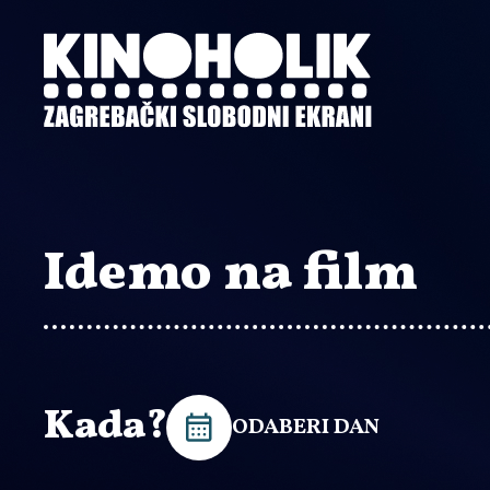
Preskoči
na
glavni
sadržaj
Idemo na film
Kada?
ODABERI DAN