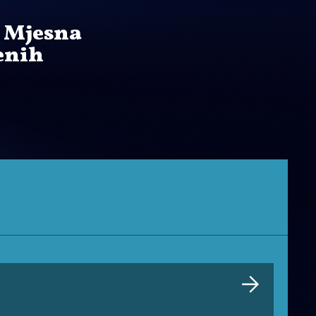
u Mjesna
enih