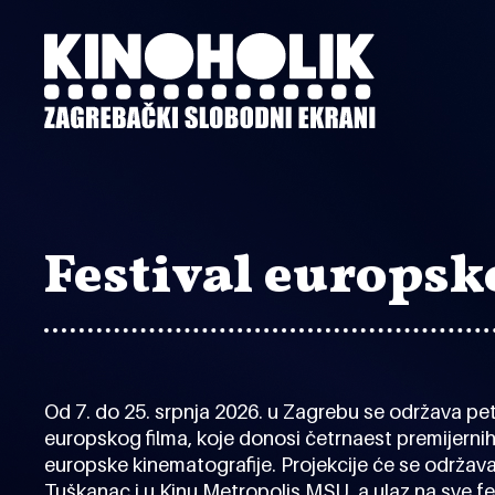
Preskoči
na
glavni
sadržaj
Festival europsk
Od 7. do 25. srpnja 2026. u Zagrebu se održava pe
europskog filma, koje donosi četrnaest premijerni
europske kinematografije. Projekcije će se održava
Tuškanac i u Kinu Metropolis MSU, a ulaz na sve f