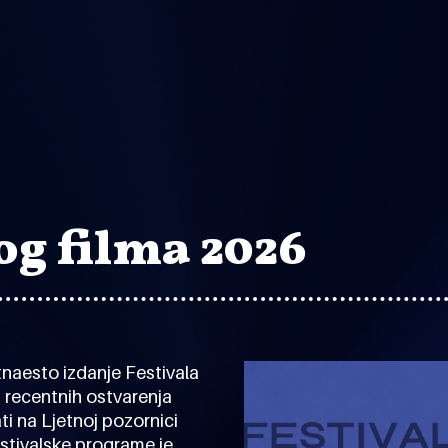
og filma 2026
tnaesto izdanje Festivala
h recentnih ostvarenja
ti na Ljetnoj pozornici
estivalske programe je