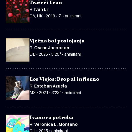
Tražeći Uran
R:
Ivan Li
CA, HK • 2019 • 7' • animirani
Vječna bol postojanja
R:
Oscar Jacobson
DE • 2025 • 5'20" • animirani
Los Viejos: Drop al infierno
R:
Esteban Azuela
MX • 2021 • 3'23" • animirani
Ivanova potreba
R:
Veronica L. Montaño
CH • 2015 • animirani