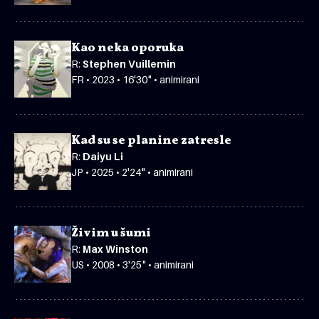
Kao neka oporuka
R:
Stephen Vuillemin
FR • 2023 • 16'30" • animirani
Kad su se planine zatresle
R:
Daiyu Li
JP • 2025 • 2'24" • animirani
Živim u šumi
R:
Max Winston
US • 2008 • 3'25" • animirani