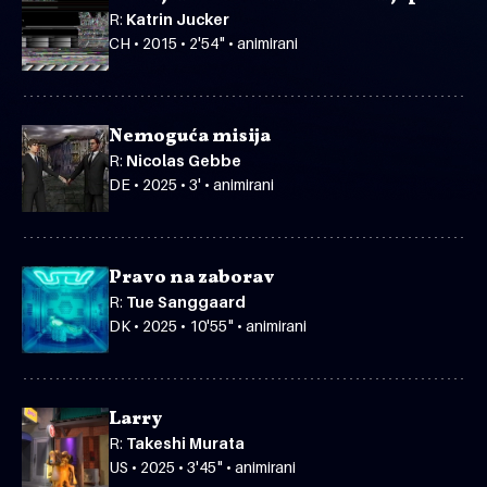
R:
Katrin Jucker
CH • 2015 • 2'54" • animirani
Nemoguća misija
R:
Nicolas Gebbe
DE • 2025 • 3' • animirani
Pravo na zaborav
R:
Tue Sanggaard
DK • 2025 • 10'55" • animirani
Larry
R:
Takeshi Murata
US • 2025 • 3'45" • animirani