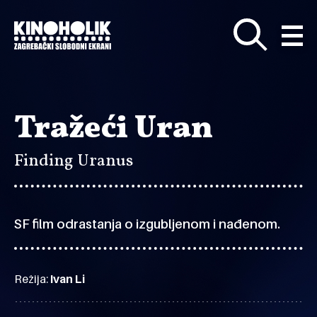
Preskoči
na
glavni
sadržaj
Tražeći Uran
Finding Uranus
SF film odrastanja o izgubljenom i nađenom.
Režija:
Ivan Li