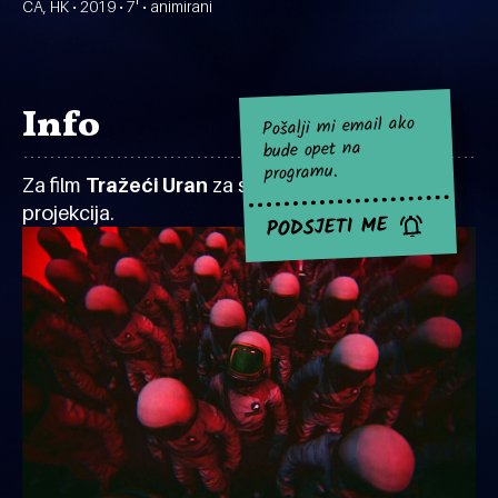
CA, HK • 2019 • 7' • animirani
Info
Pošalji mi email ako
bude opet na
programu.
Za film
Tražeći Uran
za sad nema najavljenih
projekcija.
PODSJETI ME