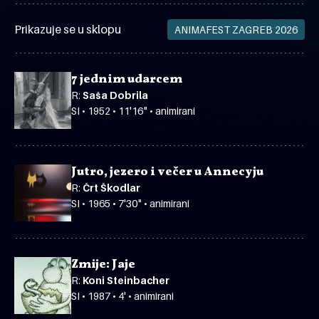
Prikazuje se u sklopu
ANIMAFEST ZAGREB 2026
7 jednim udarcem
R:
Saša Dobrila
SI • 1952 • 11'16" • animirani
Jutro, jezero i večer u Annecyju
R:
Črt Škodlar
SI • 1965 • 7'30" • animirani
Zmije: Jaje
R:
Koni Steinbacher
SI • 1987 • 4' • animirani