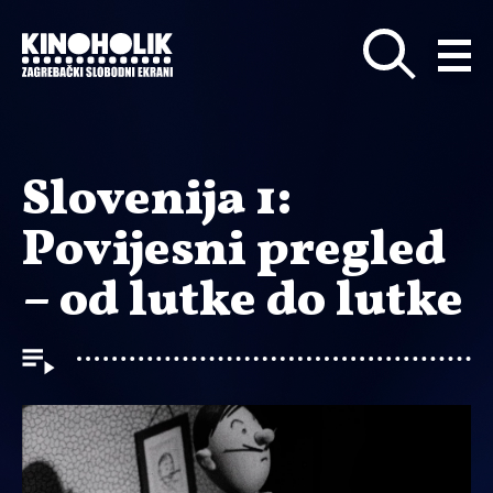
Preskoči
na
glavni
sadržaj
Slovenija 1:
Povijesni pregled
– od lutke do lutke