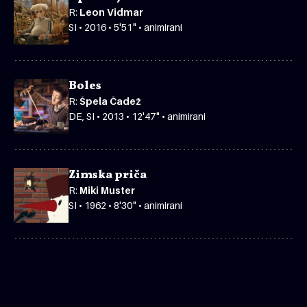
R:
Leon Vidmar
SI • 2016 • 5'51" • animirani
Boles
R:
Špela Čadež
DE, SI • 2013 • 12'47" • animirani
Zimska priča
R:
Miki Muster
SI • 1962 • 8'30" • animirani