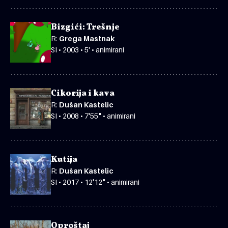
Bizgići: Trešnje
R:
Grega Mastnak
SI • 2003 • 5' • animirani
Cikorija i kava
R:
Dušan Kastelic
SI • 2008 • 7'55" • animirani
Kutija
R:
Dušan Kastelic
SI • 2017 • 12'12" • animirani
Oproštaj