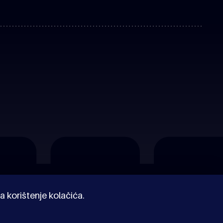
a korištenje kolačića.
© Kinoholik 2026. Kinoholik nije organizator programa.
Organizatori zadržavaju pravo izmjene programa.