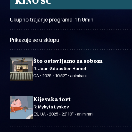
KINO SC
Ukupno trajanje programa: 1h 9min
Prikazuje se u sklopu
Što ostavljamo za sobom
R:
Jean-Sébastien Hamel
CA • 2025 • 10'52'' • animirani
Kijevska tort
R:
Mykyta Lyskov
ES, UA • 2025 • 22'10'' • animirani