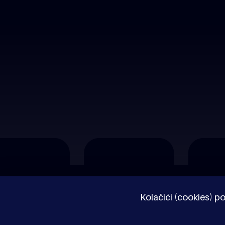
O nama
Impressum
Pravne napomene
Kolačići (cookies) po