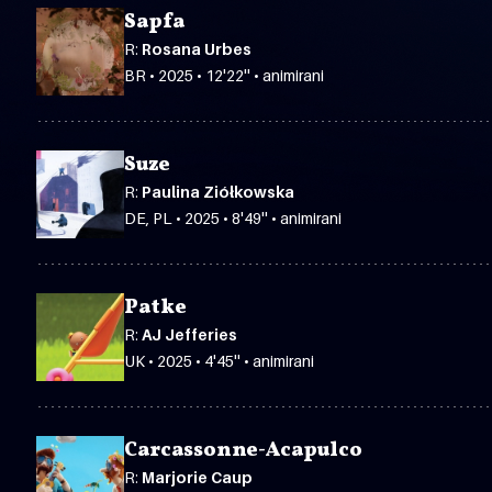
Sapfa
R:
Rosana Urbes
BR • 2025 • 12'22'' • animirani
Suze
R:
Paulina Ziółkowska
DE, PL • 2025 • 8'49'' • animirani
Patke
R:
AJ Jefferies
UK • 2025 • 4'45'' • animirani
Carcassonne-Acapulco
R:
Marjorie Caup