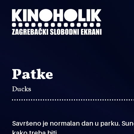
Preskoči
na
glavni
sadržaj
Patke
Ducks
Savršeno je normalan dan u parku. Sunce 
kako treba biti…