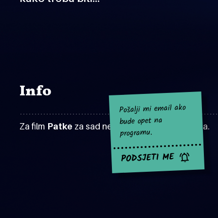
Info
Pošalji mi email ako
bude opet na
Za film
Patke
za sad nema najavljenih projekcija.
programu.
PODSJETI ME