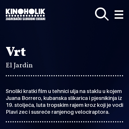
Preskoči
na
glavni
sadržaj
Vrt
El Jardin
Snoliki kratki film u tehnici ulja na staklu u kojem
Juana Borrero, kubanska slikarica i pjesnikinja iz
19. stoljeća, luta tropskim rajem kroz koji je vodi
Plavi zec i susreće ranjenog velociraptora.