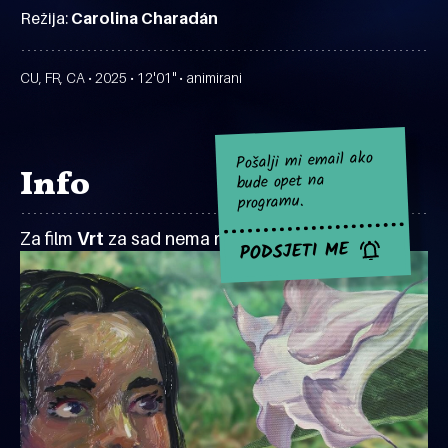
Režija:
Carolina Charadán
CU, FR, CA • 2025 • 12'01" • animirani
Pošalji mi email ako
Info
bude opet na
programu.
Za film
Vrt
za sad nema najavljenih projekcija.
PODSJETI ME