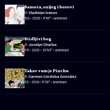
Samoća, snijeg i borovi
R:
Vladislav Ivanov
BG • 2026 • 4'49'' • animirani
Stidljivi bog
R:
Jocelyn Charles
FR • 2025 • 15'50'' • animirani
Takav vam je Pinchu
R:
Carmen Córdoba González
ES • 2026 • 9'28'' • animirani