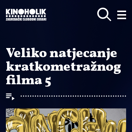
Preskoči
na
glavni
sadržaj
Veliko natjecanje
kratkometražnog
filma 5