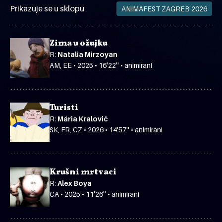
Prikazuje se u sklopu
ANIMAFEST ZAGREB 2026
Zima u ožujku
R:
Natalia Mirzoyan
AM, EE • 2025 • 16'22'' • animirani
Turisti
R:
Mária Kralovič
SK, FR, CZ • 2026 • 14'57'' • animirani
Krušni mrtvaci
R:
Alex Boya
CA • 2025 • 11'26'' • animirani