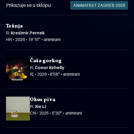
Prikazuje se u sklopu
ANIMAFEST ZAGREB 2026
Težnja
R:
Krešimir Pernek
HR • 2026 • 19'15'' • animirani
Čaša gorkog
R:
Conor Kehelly
IE • 2026 • 8'58'' • animirani
Okus piva
R:
Xie Li
CN • 2025 • 5'30'' • animirani