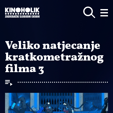
Preskoči
na
glavni
sadržaj
Veliko natjecanje
kratkometražnog
filma 3