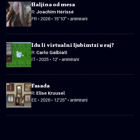
Haljina od mesa
R:
Joachim Hérissé
FR • 2026 • 15'10'' • animirani
Idu li virtualni ljubimtzi u raj?
R:
Carlo Galbiati
IT • 2025 • 12' • animirani
Fasada
R:
Elise Kruusel
EE • 2026 • 12'25'' • animirani