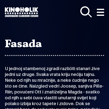
Preskoči
na
glavni
sadržaj
Fasada
U jednoj stambenoj zgradi različiti stanari žive
jedni uz druge. Svaka vrata kriju nečiju tajnu.
Neke od njih su mračnije, a neke čudnije nego
što se čine. Naizgled vedri Joosep, sanjiva Pille-
Riin, povučeni Ott i znatiželjna Magda - svatko
od njih u sebi čuva vlastiti unutarnji svijet koji
polako izbija kroz tapete i zidove. Dok se