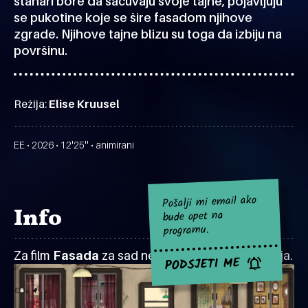
stanari bore da sačuvaju svoje tajne, pojavljuju
se pukotine koje se šire fasadom njihove
zgrade. Njihove tajne blizu su toga da izbiju na
površinu.
Režija:
Elise Kruusel
EE • 2026 • 12'25'' • animirani
Pošalji mi email ako
Info
bude opet na
programu.
Za film
Fasada
za sad nema najavljenih projekcija.
PODSJETI ME