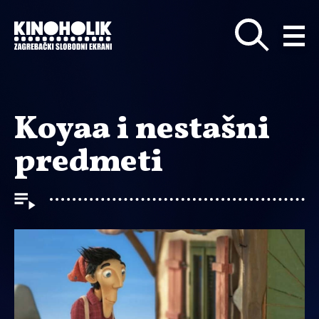
Preskoči
na
glavni
sadržaj
Koyaa i nestašni
predmeti