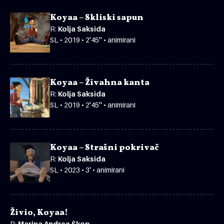
Koyaa – Skliski sapun
R:
Kolja Saksida
SL • 2019 • 2'45'' • animirani
Koyaa – Živahna kanta
R:
Kolja Saksida
SL • 2019 • 2'45'' • animirani
Koyaa – Strašni pokrivač
R:
Kolja Saksida
SL • 2023 • 3' • animirani
Živio, Koyaa!
R:
Marina Andree Škop