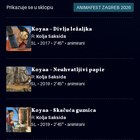
Prikazuje se u sklopu
ANIMAFEST ZAGREB 2026
Koyaa – Divlja ležaljka
R:
Kolja Saksida
SL • 2017 • 2'45'' • animirani
Koyaa – Neuhvatljivi papir
R:
Kolja Saksida
SL • 2019 • 2'45'' • animirani
Koyaa – Skačuća gumica
R:
Kolja Saksida
SL • 2019 • 2'45'' • animirani