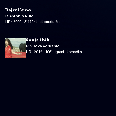
Daj mi kino
R:
Antonio Nuić
HR • 2006 • 3'47" • kratkometražni
Sonja i bik
R:
Vlatka Vorkapić
HR • 2012 • 106' • igrani • komedija