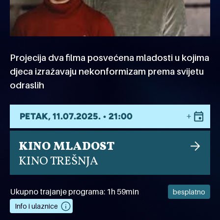
Projecija dva filma posvećena mladosti u kojima
djeca izražavaju nekonformizam prema svijetu
odraslih
PETAK, 11.07.2025. • 21:00
KINO MLADOST
KINO TREŠNJA
Ukupno trajanje programa: 1h 59min
besplatno
Info i ulaznice