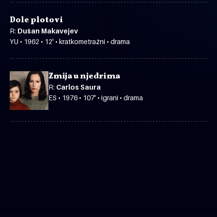
Dole plotovi
R:
Dušan Makavejev
YU • 1962 • 12' • kratkometražni • drama
Zmija u njedrima
R:
Carlos Saura
ES • 1976 • 107' • igrani • drama