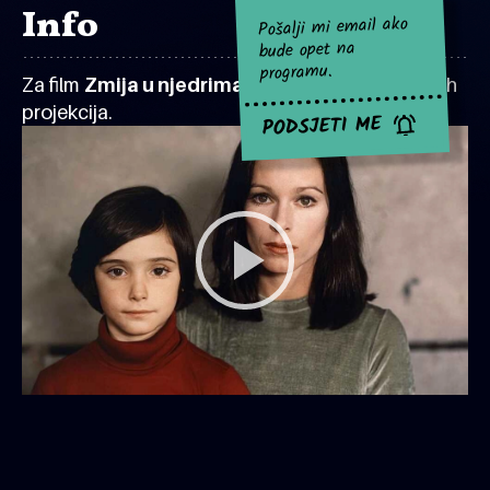
Info
Pošalji mi email ako
bude opet na
programu.
Za film
Zmija u njedrima
za sad nema najavljenih
projekcija.
PODSJETI ME