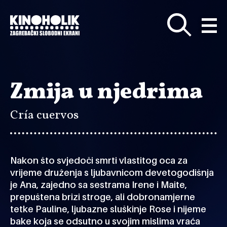
Preskoči
na
glavni
sadržaj
Zmija u njedrima
Cría cuervos
Nakon što svjedoči smrti vlastitog oca za
vrijeme druženja s ljubavnicom devetogodišnja
je Ana, zajedno sa sestrama Irene i Maite,
prepuštena brizi stroge, ali dobronamjerne
tetke Pauline, ljubazne sluškinje Rose i nijeme
bake koja se odsutno u svojim mislima vraća