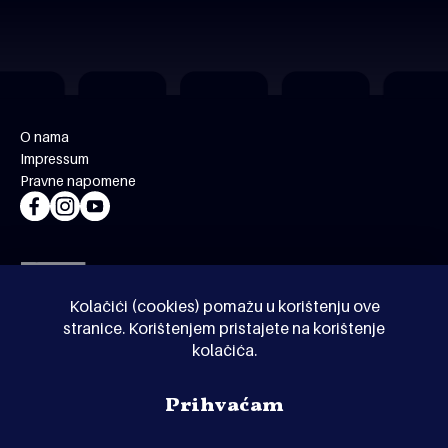
O nama
Impressum
Pravne napomene
Kolačići (cookies) pomažu u korištenju ove
stranice. Korištenjem pristajete na korištenje
kolačića.
© Kinoholik 2026. Kinoholik nije organizator programa.
Prihvaćam
Organizatori zadržavaju pravo izmjene programa.