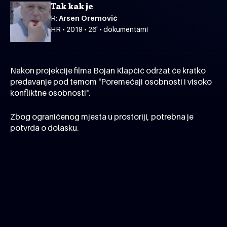
Tak kak je
R:
Arsen Oremović
HR • 2019 • 26' • dokumentarni
Nakon projekcije filma Bojan Klapčić održat će kratko
predavanje pod temom "Poremećaji osobnosti i visoko
konfliktne osobnosti".
Zbog ograničenog mjesta u prostoriji, potrebna je
potvrda o dolasku.