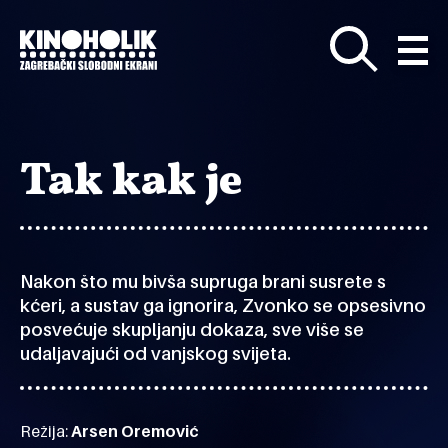
Preskoči
na
glavni
sadržaj
Tak kak je
Nakon što mu bivša supruga brani susrete s
kćeri, a sustav ga ignorira, Zvonko se opsesivno
posvećuje skupljanju dokaza, sve više se
udaljavajući od vanjskog svijeta.
Režija:
Arsen Oremović