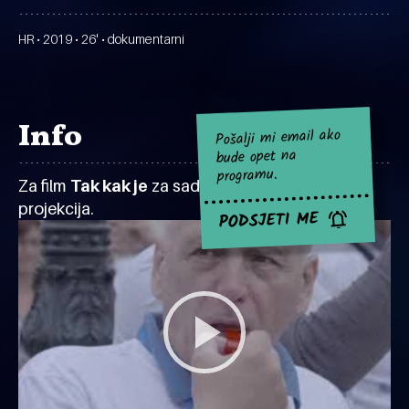
HR • 2019 • 26' • dokumentarni
Info
Pošalji mi email ako
bude opet na
programu.
Za film
Tak kak je
za sad nema najavljenih
projekcija.
PODSJETI ME