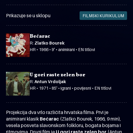
Prikazuje se u sklopu
FILMSKI KURIKULUM
Bećarac
R:
Zlatko Bourek
HR • 1966 • 9' • animirani • EN titlovi
U gori raste zelen bor
R:
Antun Vrdoljak
HR • 1971 • 85' • igrani • povijesni • EN titlovi
Projekcija dva vrlo različita hrvatska filma. Prvi je
animirani klasik
Bećarac
(Zlatko Bourek, 1966, 9 min),
vesela posveta slavonskom folkloru, bogata bojama i
ritmovima. Drugi film je
U gori raste zelen bor
(Antun