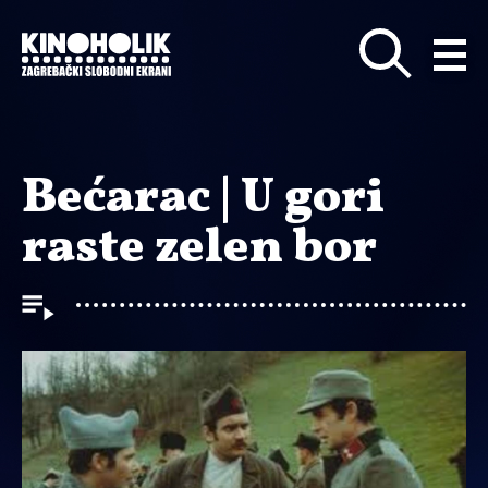
Preskoči
na
glavni
sadržaj
Bećarac | U gori
raste zelen bor