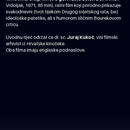
Vrdoljak, 1971, 85 min), ratni film koji prirodno prikazuje
svakodnevni život tijekom Drugog svjetskog rata, bez
ideološke patetike, ali s humorom sličnim Bourekovom
crtiću.
Uvodnu riječ održat će dr. sc.
Juraj Kukoč
, viši filmski
arhivist iz Hrvatske kinoteke.
Oba filma imaju engleske podnaslove.