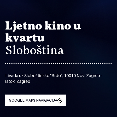
Ljetno kino u
kvartu
Sloboština
Livada uz Sloboštinsko "Brdo", 10010 Novi Zagreb -
istok, Zagreb
GOOGLE MAPS NAVIGACIJA