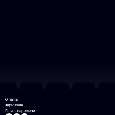
O nama
Impressum
Pravne napomene