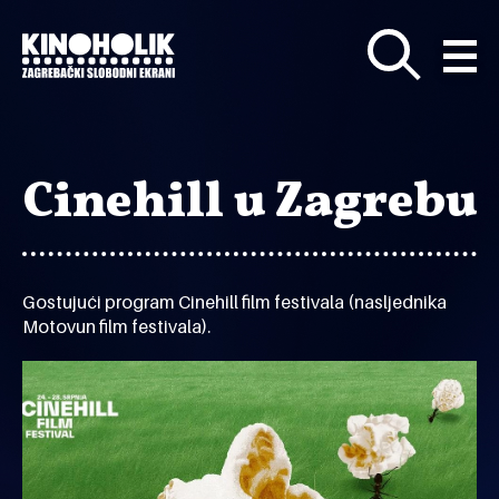
Preskoči
na
glavni
sadržaj
Cinehill u Zagrebu
Gostujući program Cinehill film festivala (nasljednika
Motovun film festivala).