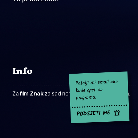
Info
Pošalji mi email ako
bude opet na
Za film
Znak
za sad nema najavljenih projekcija.
programu.
PODSJETI ME