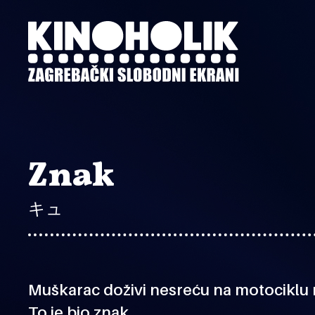
Preskoči
na
glavni
sadržaj
Znak
キュ
Muškarac doživi nesreću na motociklu n
To je bio znak.