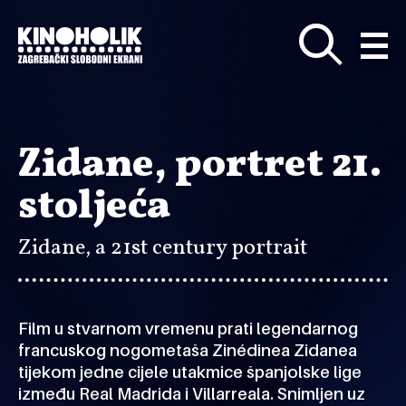
Preskoči
na
glavni
sadržaj
Zidane, portret 21.
stoljeća
Zidane, a 21st century portrait
Film u stvarnom vremenu prati legendarnog
francuskog nogometaša Zinédinea Zidanea
tijekom jedne cijele utakmice španjolske lige
između Real Madrida i Villarreala. Snimljen uz