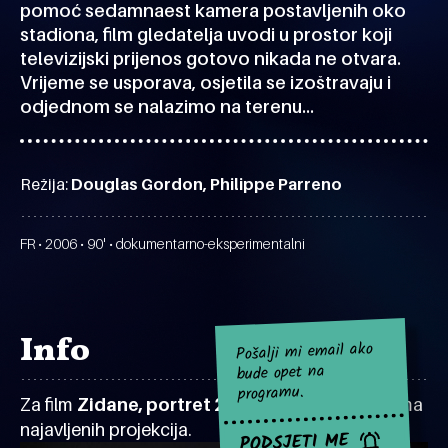
pomoć sedamnaest kamera postavljenih oko
stadiona, film gledatelja uvodi u prostor koji
televizijski prijenos gotovo nikada ne otvara.
Vrijeme se usporava, osjetila se izoštravaju i
odjednom se nalazimo na terenu...
Režija:
Douglas Gordon, Philippe Parreno
FR • 2006 • 90' • dokumentarno-eksperimentalni
Info
Pošalji mi email ako
bude opet na
programu.
Za film
Zidane, portret 21. stoljeća
za sad nema
najavljenih projekcija.
PODSJETI ME