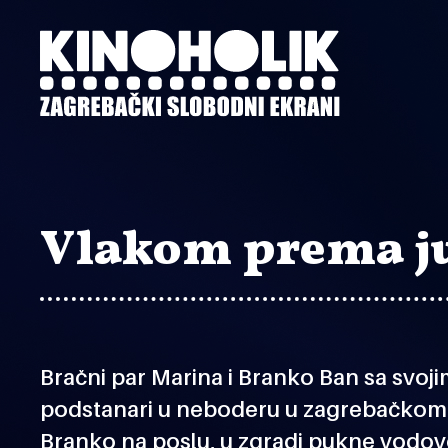
Preskoči
na
glavni
sadržaj
Vlakom prema j
Bračni par Marina i Branko Ban sa svoj
podstanari u neboderu u zagrebačkom 
Branko na poslu, u zgradi pukne vodovod