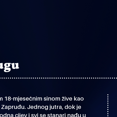
ugu
im 18-mjesečnim sinom žive kao
Zapruđu. Jednog jutra, dok je
na cijev i svi se stanari nađu u