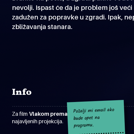
nevolji. Ispast će da je problem još veći
zadužen za popravke u zgradi. Ipak, ne
zbližavanja stanara.
Info
Pošalji mi email ako
Za film
Vlakom prema jugu
za sad nema
bude opet na
najavljenih projekcija.
programu.