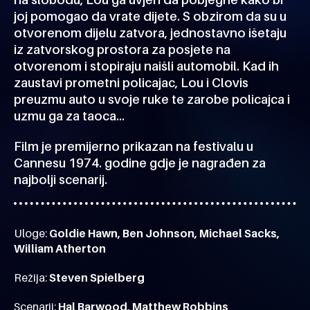
joj pomogao da vrate dijete. S obzirom da su u
otvorenom dijelu zatvora, jednostavno išetaju
iz zatvorskog prostora za posjete na
otvorenom i stopiraju naišli automobil. Kad ih
zaustavi prometni policajac, Lou i Clovis
preuzmu auto u svoje ruke te zarobe policajca i
uzmu ga za taoca…
Film je premijerno prikazan na festivalu u
Cannesu 1974. godine gdje je nagrađen za
najbolji scenarij.
Uloge:
Goldie Hawn, Ben Johnson, Michael Sacks,
William Atherton
Režija:
Steven Spielberg
Scenarij:
Hal Barwood, Matthew Robbins