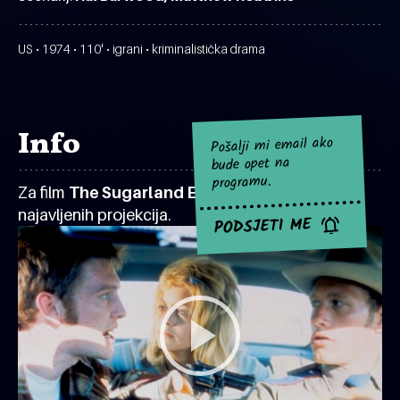
US • 1974 • 110' • igrani • kriminalistička drama
Info
Pošalji mi email ako
bude opet na
programu.
Za film
The Sugarland Express
za sad nema
najavljenih projekcija.
PODSJETI ME