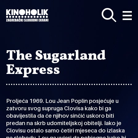
Preskoči
na
glavni
sadržaj
The Sugarland
Express
Proljeća 1969. Lou Jean Poplin posjećuje u
zatvoru svog supruga Clovisa kako bi ga
obavijestila da će njihov sinčić uskoro biti
predan na skrb udomiteljskoj obitelji. Iako je
Clovisu ostalo samo četiri mjeseca do izlaska
na slobodu, Lou ga uvjeri da pobjegne kako bi