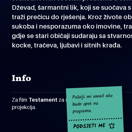
Dževad, šarmantni lik, koji se suočava s
traži prečicu do rješenja. Kroz živote obi
sukoba i nesporazuma oko imovine, trad
gdje se stari običaji sudaraju sa stvarn
kocke, tračeva, ljubavi i sitnih krađa.
Info
Pošalji mi email ako
Za film
Testament
za sad nema najavljenih
bude opet na
projekcija.
programu.
PODSJETI ME