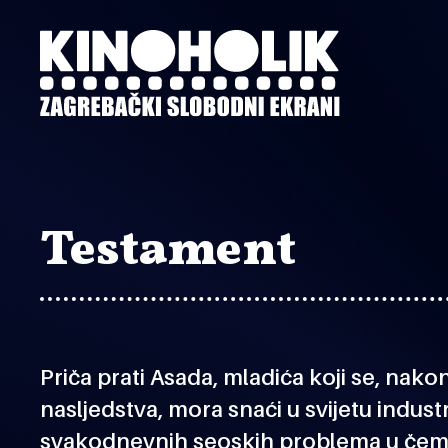
Preskoči
na
glavni
sadržaj
Testament
Priča prati Asada, mladića koji se, nak
nasljedstva, mora snaći u svijetu industr
svakodnevnih seoskih problema u čemu 