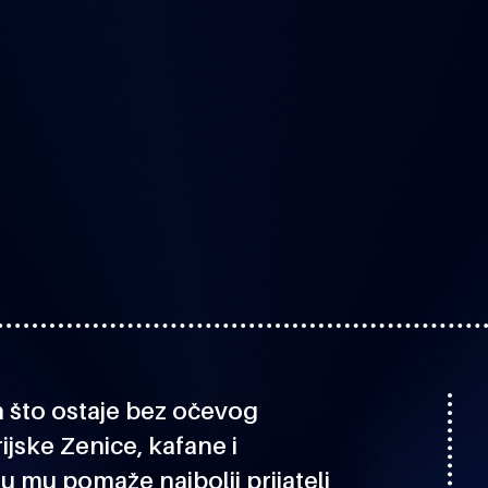
on što ostaje bez očevog
ijske Zenice, kafane i
mu pomaže najbolji prijatelj