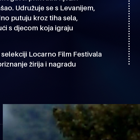
ašao. Udružuje se s Levanijem,
dno putuju kroz tiha sela,
ći s djecom koja igraju
selekciji Locarno Film Festivala
iznanje žirija i nagradu
.