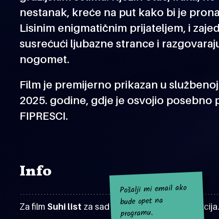
nestanak, kreće na put kako bi je pron
Lisinim enigmatičnim prijateljem, i zaje
susrećući ljubazne strance i razgovaraju
nogomet.
Film je premijerno prikazan u službenoj 
2025. godine, gdje je osvojio posebno pr
FIPRESCI.
Info
Pošalji mi email ako
bude opet na
Za film
Suhi list
za sad nema najavljenih projekcija
programu.