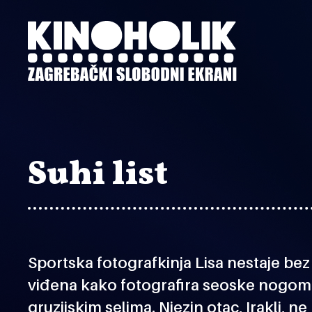
Preskoči
na
glavni
sadržaj
Suhi list
Sportska fotografkinja Lisa nestaje bez 
viđena kako fotografira seoske nogom
gruzijskim selima. Njezin otac, Irakli, ne