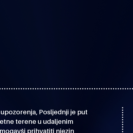
upozorenja, Posljednji je put
etne terene u udaljenim
 mogavši prihvatiti njezin