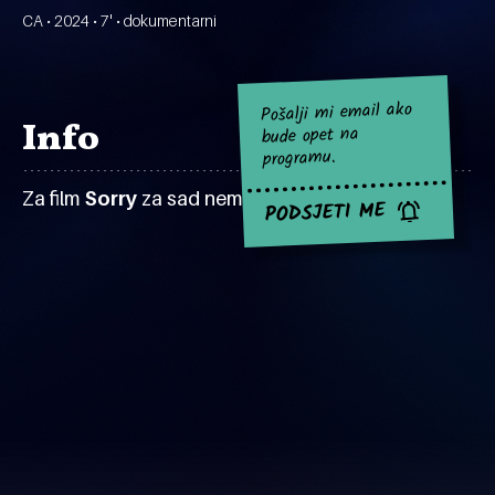
CA • 2024 • 7' • dokumentarni
Pošalji mi email ako
Info
bude opet na
programu.
Za film
Sorry
za sad nema najavljenih projekcija.
PODSJETI ME