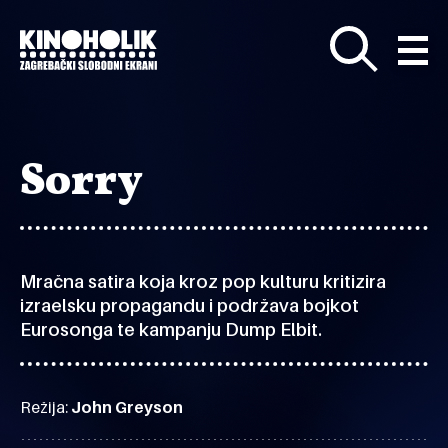
Preskoči
na
glavni
sadržaj
Sorry
Mračna satira koja kroz pop kulturu kritizira
izraelsku propagandu i podržava bojkot
Eurosonga te kampanju Dump Elbit.
Režija:
John Greyson